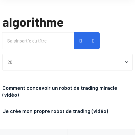
algorithme
Saisir
partie
du
Afficher #
titre
Comment concevoir un robot de trading miracle
(vidéo)
Je crée mon propre robot de trading (vidéo)