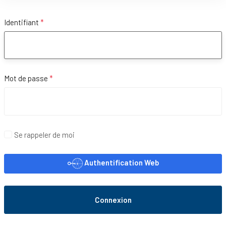
Identifiant
*
Mot de passe
*
Affi
Se rappeler de moi
Authentification Web
Connexion