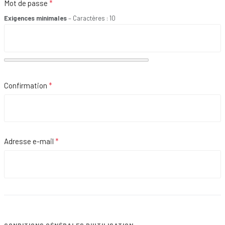
Mot de passe
*
Exigences minimales
– Caractères : 10
Affi
Confirmation
*
Affi
Adresse e-mail
*
Captcha
*