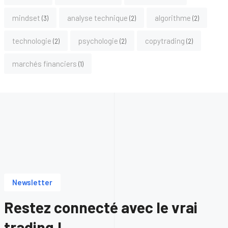
mindset
analyse technique
algorithme
3
2
2
technologie
psychologie
copytrading
2
2
2
marchés financiers
1
Newsletter
Restez connecté avec le vrai
trading !