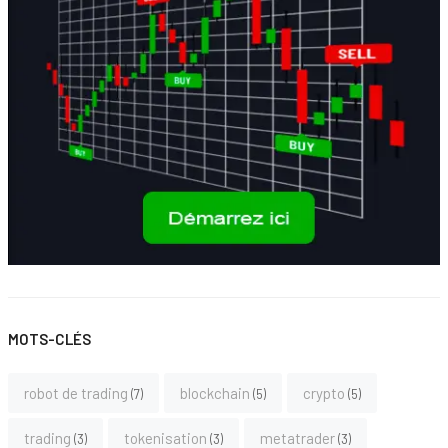
MOTS-CLÉS
robot de trading
blockchain
crypto
7
5
5
trading
tokenisation
metatrader
3
3
3